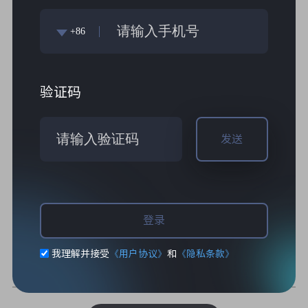
龙影黄
流光银
+86
KONKR FIT 配置
必选
验证码
16G+512G
32G+1T
发送
热销配件
选购
登录
商品信息
评价
媒体评测
我理解并接受
《用户协议》
和
《隐私条款》
图文介绍