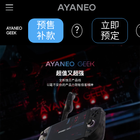
预售
立即
?
AYANEO
GEEK
补款
预定
超值又超强
全新独立产品线
以毫不妥协的产品力致敬极客精神